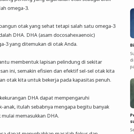
alah omega-3.
ngun otak yang sehat tetapi salah satu omega-3
 adalah DHA. DHA (asam docosahexaenoic)
-3 yang ditemukan di otak Anda.
B
S
di
u membentuk lapisan pelindung di sekitar
p
san ini, semakin efisien dan efektif sel-sel otak kita
n otak kita untuk bekerja pada kapasitas penuh.
a kekurangan DHA dapat mempengaruhi
-anak, itulah sebabnya mengapa begitu banyak
P
ak mulai memasukkan DHA.
s
S
sa dapat menyebabkan masalah fokus dan