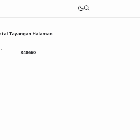
otal Tayangan Halaman
3
4
8
6
6
0