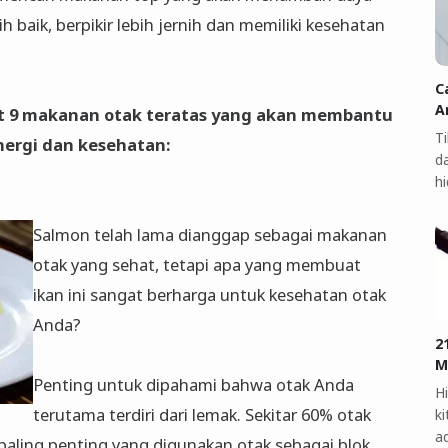
baik, berpikir lebih jernih dan memiliki kesehatan
C
A
ihat 9 makanan otak teratas yang akan membantu
T
ergi dan kesehatan:
d
h
Salmon telah lama dianggap sebagai makanan
otak yang sehat, tetapi apa yang membuat
ikan ini sangat berharga untuk kesehatan otak
Anda?
2
M
Penting untuk dipahami bahwa otak Anda
Hi
terutama terdiri dari lemak. Sekitar 60% otak
ki
a
paling penting yang digunakan otak sebagai blok