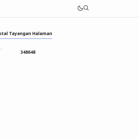
otal Tayangan Halaman
3
4
8
6
4
8