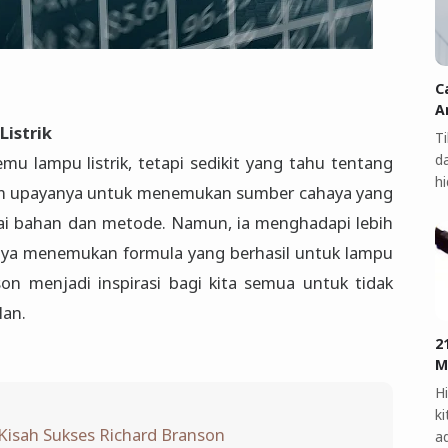
C
A
istrik
T
d
u lampu listrik, tetapi sedikit yang tahu tentang
h
lam upayanya untuk menemukan sumber cahaya yang
ai bahan dan metode. Namun, ia menghadapi lebih
rnya menemukan formula yang berhasil untuk lampu
on menjadi inspirasi bagi kita semua untuk tidak
an.
2
M
Hi
ki
 Kisah Sukses Richard Branson
a